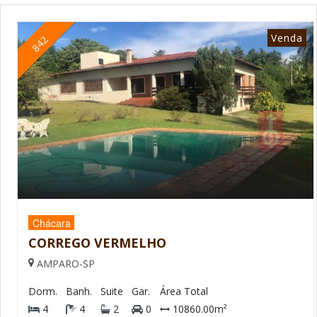
Venda
842
Chácara
CORREGO VERMELHO
AMPARO-SP
Dorm.
Banh.
Suite
Gar.
Área Total
4
4
2
0
10860.00m²