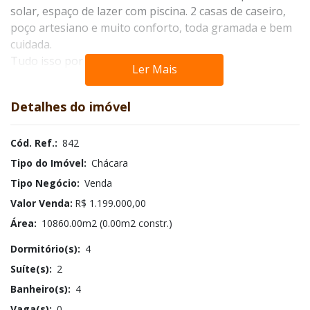
solar, espaço de lazer com piscina. 2 casas de caseiro, 
poço artesiano e muito conforto, toda gramada e bem 
cuidada.

Tudo isso por a penas R$ 1.200.000,00
Ler Mais
Total de acessos: 1250
Detalhes do imóvel
Cód. Ref.:
842
Tipo do Imóvel:
Chácara
Tipo Negócio:
Venda
Valor Venda:
R$ 1.199.000,00
Área:
10860.00m2 (0.00m2 constr.)
Dormitório(s):
4
Suíte(s):
2
Banheiro(s):
4
Vaga(s):
0